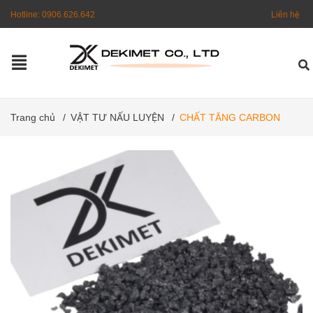
Hotline:
0906.626.642
Liên hệ
Trang chủ
/
VẬT TƯ NẤU LUYỆN
/
CHẤT TĂNG CARBON