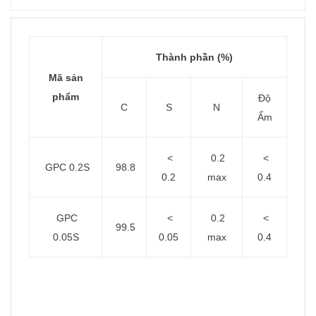
Thành phần (%)
Mã sản
phẩm
Độ
C
S
N
Ẩm
<
0.2
<
GPC 0.2S
98.8
0.2
max
0.4
GPC
<
0.2
<
99.5
0.05S
0.05
max
0.4