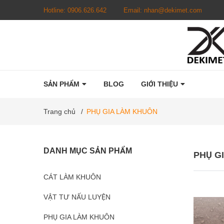
Hotline:
0906.626.642
Email:
nhan@dekimet.com
SẢN PHẨM
BLOG
GIỚI THIỆU
Trang chủ
/
PHỤ GIA LÀM KHUÔN
DANH MỤC SẢN PHẨM
PHỤ G
CÁT LÀM KHUÔN
VẬT TƯ NẤU LUYỆN
PHỤ GIA LÀM KHUÔN