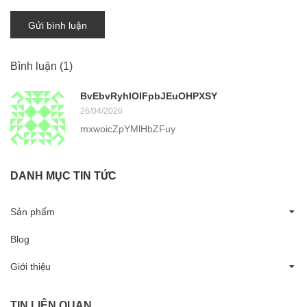
Gửi bình luận
Bình luận
(1)
BvEbvRyhIOIFpbJEuOHPXSY
26/04/2026
mxwoicZpYMlHbZFuy
DANH MỤC TIN TỨC
Sản phẩm
Blog
Giới thiệu
TIN LIÊN QUAN