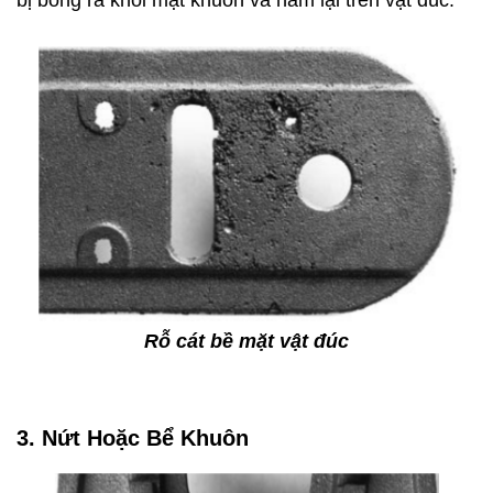
bị bong ra khỏi mặt khuôn và nằm lại trên vật đúc.
Rỗ cát bề mặt vật đúc
3. Nứt Hoặc Bể Khuôn