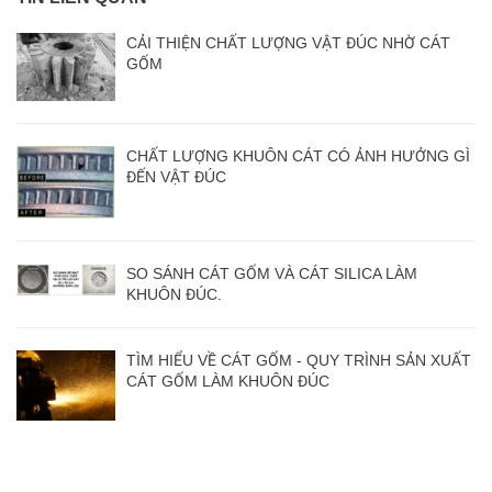
CẢI THIỆN CHẤT LƯỢNG VẬT ĐÚC NHỜ CÁT
GỐM
CHẤT LƯỢNG KHUÔN CÁT CÓ ẢNH HƯỞNG GÌ
ĐẾN VẬT ĐÚC
SO SÁNH CÁT GỐM VÀ CÁT SILICA LÀM
KHUÔN ĐÚC.
TÌM HIỂU VỀ CÁT GỐM - QUY TRÌNH SẢN XUẤT
CÁT GỐM LÀM KHUÔN ĐÚC