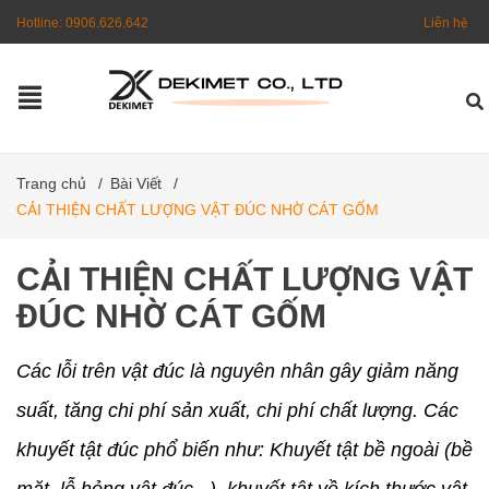
Hotline:
0906.626.642
Liên hệ
Trang chủ
/
Bài Viết
/
CẢI THIỆN CHẤT LƯỢNG VẬT ĐÚC NHỜ CÁT GỐM
CẢI THIỆN CHẤT LƯỢNG VẬT
ĐÚC NHỜ CÁT GỐM
Các lỗi trên vật đúc là nguyên nhân gây giảm năng
suất, tăng chi phí sản xuất, chi phí chất lượng. Các
khuyết tật đúc phổ biến như: Khuyết tật bề ngoài (bề